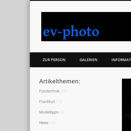
ZUR PERSON
GALERIEN
INFORMAT
Artikelthemen:
Fototechnik
(27)
Frankfurt
(13)
Modeltipps
(8)
News
(16)