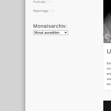
Portraits
(19)
Reportage
(20)
Monatsarchiv:
Monatsarchiv:
U
Ei
noi
er
so
im 