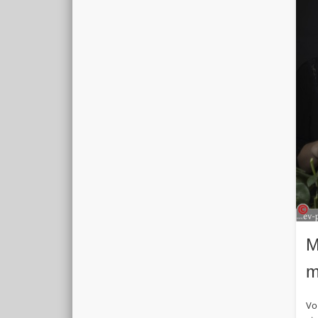
M
m
Vo