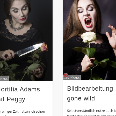
Bildbearbeitung
ortitia Adams
gone wild
it Peggy
Selbstverständlich nutze auch i
r einiger Zeit hatten ich schon
heute den Computer, um mein