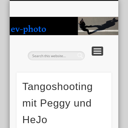
DATENSCHUTZERKLÄRUNG
INFORMATIONEN
ZUR PERSON
NEWS/BLOG
IMPRESSUM
GALERIEN
KONTAKT
LINKS
p
Tangoshooting
mit Peggy und
HeJo